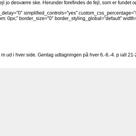
an fejl jo desværre ske. Herunder forefindes de fejl, som er fundet 
n_delay=”0″ simplified_controls=”yes” custom_css_percentage=”
 0px;” border_size=”0″ border_styling_global=”default” width=”1/
1 m ud i hver side. Gentag udtagningen på hver 6.-6.-4. p ialt 2