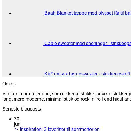
Baah Blanket tæppe med plysset får til ba
Cable sweater med snoninger - strikkeopsk
Kid² unisex børnesweater - strikkeopskrift
Om os
Vi er en mor-datter duo, som elsker at strikke, udvikle strikk
langt mere moderne, minimalistisk og rock ‘n’ roll end hidtil an
Seneste blogposts
30
jun
🌞 Inspiration: 3 favoritter til sommerferien