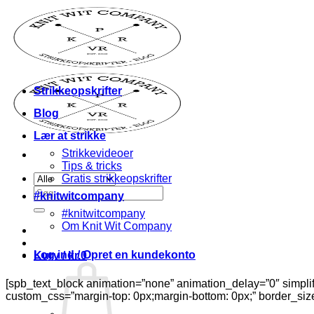
Fortsæt
til
indhold
Strikkeopskrifter
Blog
Lær at strikke
Strikkevideoer
Tips & tricks
Gratis strikkeopskrifter
Søg
#knitwitcompany
efter:
#knitwitcompany
Om Knit Wit Company
Log ind / Opret en kundekonto
Kurv /
kr.
0
[spb_text_block animation=”none” animation_delay=”0″ simpli
custom_css=”margin-top: 0px;margin-bottom: 0px;” border_size=”