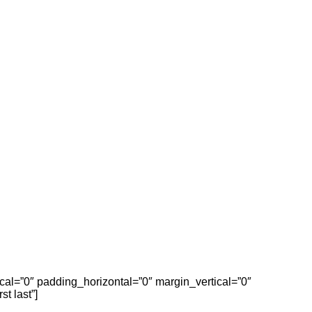
al=”0″ padding_horizontal=”0″ margin_vertical=”0″
t last”]