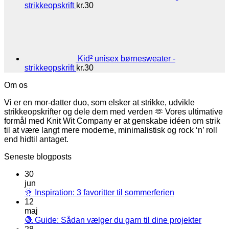
strikkeopskrift
kr.
30
Kid² unisex børnesweater -
strikkeopskrift
kr.
30
Om os
Vi er en mor-datter duo, som elsker at strikke, udvikle
strikkeopskrifter og dele dem med verden 🫶 Vores ultimative
formål med Knit Wit Company er at genskabe idéen om strik
til at være langt mere moderne, minimalistisk og rock ‘n’ roll
end hidtil antaget.
Seneste blogposts
30
jun
🌞 Inspiration: 3 favoritter til sommerferien
12
maj
🧶 Guide: Sådan vælger du garn til dine projekter