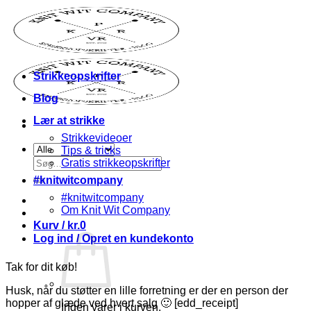
Fortsæt
til
indhold
Strikkeopskrifter
Blog
Lær at strikke
Strikkevideoer
Tips & tricks
Søg
Gratis strikkeopskrifter
efter:
#knitwitcompany
#knitwitcompany
Om Knit Wit Company
Kurv /
kr.
0
Log ind / Opret en kundekonto
Tak for dit køb!
Husk, når du støtter en lille forretning er der en person der
hopper af glæde ved hvert salg 🙂 [edd_receipt]
Ingen varer i kurven.