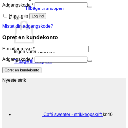
Påkrævet
Adgangskode
*
Tilbage til shoppen
Husk mig
Log ind
Kurv
Mistet din adgangskode?
Opret en kundekonto
Påkrævet
E-mailadresse
*
Ingen varer i kurven.
Påkrævet
Adgangskode
*
Tilbage til shoppen
Opret en kundekonto
Nyeste strik
Café sweater - strikkeopskrift
kr.
40