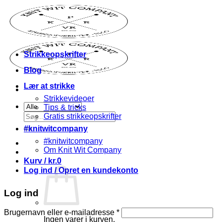
Fortsæt
til
indhold
Strikkeopskrifter
Blog
Lær at strikke
Strikkevideoer
Tips & tricks
Søg
Gratis strikkeopskrifter
efter:
#knitwitcompany
#knitwitcompany
Om Knit Wit Company
Kurv /
kr.
0
Log ind / Opret en kundekonto
Log ind
Påkrævet
Brugernavn eller e-mailadresse
*
Ingen varer i kurven.