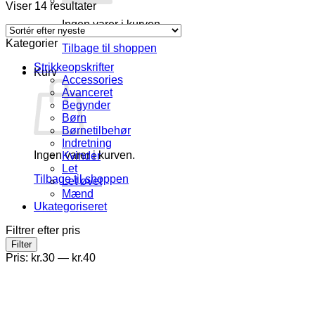
Sorteret
Viser 14 resultater
efter
Ingen varer i kurven.
seneste
Kategorier
Tilbage til shoppen
Strikkeopskrifter
Kurv
Accessories
Avanceret
Begynder
Børn
Børnetilbehør
Indretning
Ingen varer i kurven.
Kvinder
Let
Tilbage til shoppen
Let øvet
Mænd
Ukategoriseret
Filtrer efter pris
Mindste
Højeste
Filter
pris
pris
Pris:
kr.30
—
kr.40