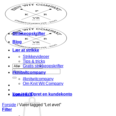
Fortsæt
til
indhold
Strikkeopskrifter
Blog
Lær at strikke
Strikkevideoer
Tips & tricks
Gratis strikkeopskrifter
Søg
#knitwitcompany
efter:
#knitwitcompany
Om Knit Wit Company
Log ind / Opret en kundekonto
Kurv /
kr.
0
Forside
/
Varer tagged “Let øvet”
Filter