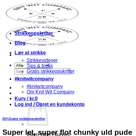
Fortsæt
til
indhold
Strikkeopskrifter
Blog
Lær at strikke
Strikkevideoer
Tips & tricks
Søg
Gratis strikkeopskrifter
efter:
#knitwitcompany
#knitwitcompany
Om Knit Wit Company
Kurv /
kr.
0
Log ind / Opret en kundekonto
DIY
,
Gratis strikkeopskrifter
Super let, super flot chunky uld pude
Ingen varer i kurven.