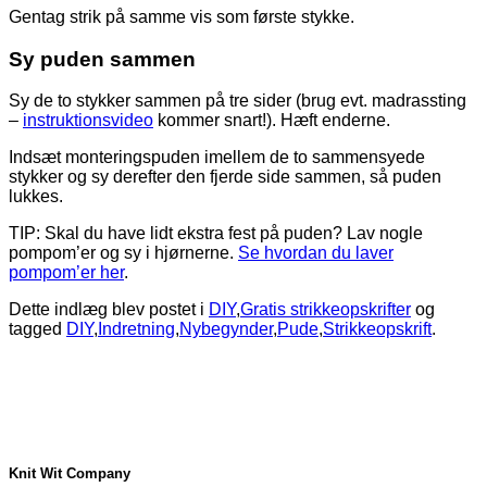
Gentag strik på samme vis som første stykke.
Sy puden sammen
Sy de to stykker sammen på tre sider (brug evt. madrassting
–
instruktionsvideo
kommer snart!). Hæft enderne.
Indsæt monteringspuden imellem de to sammensyede
stykker og sy derefter den fjerde side sammen, så puden
lukkes.
TIP: Skal du have lidt ekstra fest på puden? Lav nogle
pompom’er og sy i hjørnerne.
Se hvordan du laver
pompom’er her
.
Dette indlæg blev postet i
DIY
,
Gratis strikkeopskrifter
og
tagged
DIY
,
Indretning
,
Nybegynder
,
Pude
,
Strikkeopskrift
.
Knit Wit Company