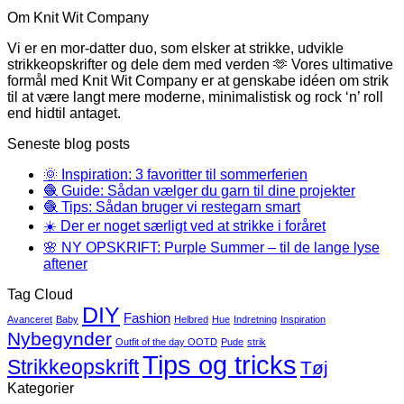
Om Knit Wit Company
Vi er en mor-datter duo, som elsker at strikke, udvikle
strikkeopskrifter og dele dem med verden 🫶 Vores ultimative
formål med Knit Wit Company er at genskabe idéen om strik
til at være langt mere moderne, minimalistisk og rock ‘n’ roll
end hidtil antaget.
Seneste blog posts
🌞 Inspiration: 3 favoritter til sommerferien
🧶 Guide: Sådan vælger du garn til dine projekter
🧶 Tips: Sådan bruger vi restegarn smart
☀️ Der er noget særligt ved at strikke i foråret
🌸 NY OPSKRIFT: Purple Summer – til de lange lyse
aftener
Tag Cloud
DIY
Fashion
Avanceret
Baby
Helbred
Hue
Indretning
Inspiration
Nybegynder
Outfit of the day OOTD
Pude
strik
Tips og tricks
Strikkeopskrift
Tøj
Kategorier