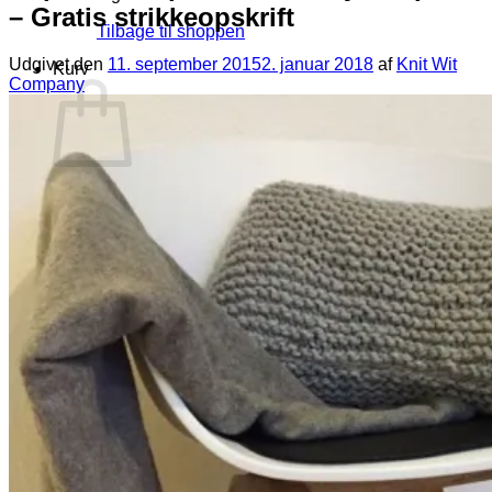
– Gratis strikkeopskrift
Tilbage til shoppen
Udgivet den
11. september 2015
2. januar 2018
af
Knit Wit
Kurv
Company
Ingen varer i kurven.
Tilbage til shoppen