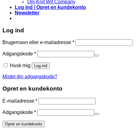
Om Knit Wit Company
Log ind / Opret en kundekonto
Newsletter
Log ind
Påkrævet
Brugernavn eller e-mailadresse
*
Påkrævet
Adgangskode
*
Husk mig
Log ind
Mistet din adgangskode?
Opret en kundekonto
Påkrævet
E-mailadresse
*
Påkrævet
Adgangskode
*
Opret en kundekonto