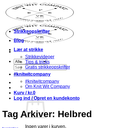
Fortsæt
til
indhold
Strikkeopskrifter
Blog
Lær at strikke
Strikkevideoer
Tips & tricks
Søg
Gratis strikkeopskrifter
efter:
#knitwitcompany
#knitwitcompany
Om Knit Wit Company
Kurv /
kr.
0
Log ind / Opret en kundekonto
Tag Arkiver:
Helbred
Ingen varer i kurven.