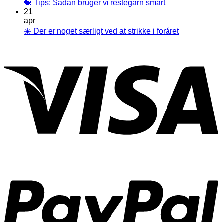
🧶 Tips: Sådan bruger vi restegarn smart
21
apr
☀️ Der er noget særligt ved at strikke i foråret