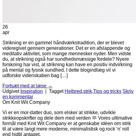
26
apr
Strikning er en gammel håndværkstradition, der er blevet
videregivet gennem generationer. Det er en afslappende og
meditativ aktivitet, som mange mennesker nyder. Men vidste
du, at strikning også har sundhedsmæssige fordele? Nyere
forskning har vist, at strikning kan have en positiv indvirkning
på mental og fysisk sundhed. I dette blogindlæg vil vi
udforske videnskaben bag […]
Fortsæt med at læse
→
Udgivet
Inspiration
|
Tagget
Helbred
,
strik
,
Tips og tricks
Skriv
en kommentar
Om Knit Wit Company
Vi er en mor-datter duo, som elsker at strikke, udvikle
strikkeopskrifter og dele dem med verden 🫶 Vores ultimative
formål med Knit Wit Company er at genskabe idéen om strik
til at være langt mere moderne, minimalistisk og rock ‘n’ roll
end hidtil antaget.