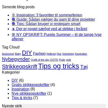
Seneste blog posts
🌞 Inspiration: 3 favoritter til sommerferien
🧶 Guide: Sådan vælger du garn til dine projekter
🧶 Tips: Sådan bruger vi restegarn smart
☀️ Der er noget særligt ved at strikke i foråret
🌸 NY OPSKRIFT: Purple Summer – til de lange lyse
aftener
Tag Cloud
DIY
Fashion
Avanceret
Baby
Helbred
Hue
Indretning
Inspiration
Nybegynder
Outfit of the day OOTD
Pude
strik
Tips og tricks
Strikkeopskrift
Tøj
Kategorier
DIY
(6)
Gratis strikkeopskrifter
(4)
Inspiration
(8)
Nye strikkeopskrifter
(1)
Tips & tricks
(7)
Nyeste strik