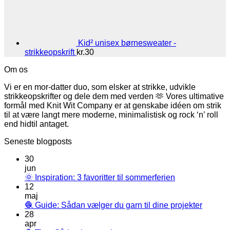
Kid² unisex børnesweater -
strikkeopskrift
kr.
30
Om os
Vi er en mor-datter duo, som elsker at strikke, udvikle
strikkeopskrifter og dele dem med verden 🫶 Vores ultimative
formål med Knit Wit Company er at genskabe idéen om strik
til at være langt mere moderne, minimalistisk og rock ‘n’ roll
end hidtil antaget.
Seneste blogposts
30
jun
🌞 Inspiration: 3 favoritter til sommerferien
12
maj
🧶 Guide: Sådan vælger du garn til dine projekter
28
apr