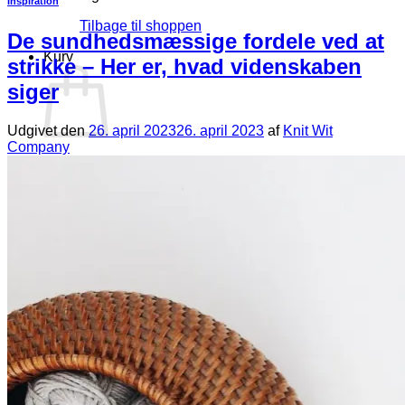
Inspiration
Tilbage til shoppen
De sundhedsmæssige fordele ved at
Kurv
strikke – Her er, hvad videnskaben
siger
Udgivet den
26. april 2023
26. april 2023
af
Knit Wit
Company
Ingen varer i kurven.
Tilbage til shoppen