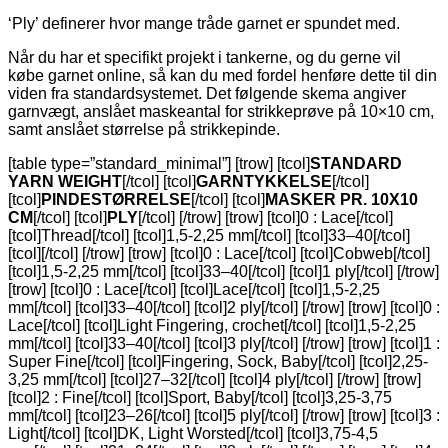
‘Ply’ definerer hvor mange tråde garnet er spundet med.
Når du har et specifikt projekt i tankerne, og du gerne vil
købe garnet online, så kan du med fordel henføre dette til din
viden fra standardsystemet. Det følgende skema angiver
garnvægt, anslået maskeantal for strikkeprøve på 10×10 cm,
samt anslået størrelse på strikkepinde.
[table type=”standard_minimal”] [trow] [tcol]
STANDARD
YARN WEIGHT
[/tcol] [tcol]
GARNTYKKELSE
[/tcol]
[tcol]
PINDESTØRRELSE
[/tcol] [tcol]
MASKER PR. 10X10
CM
[/tcol] [tcol]
PLY
[/tcol] [/trow] [trow] [tcol]0 : Lace[/tcol]
[tcol]Thread[/tcol] [tcol]1,5-2,25 mm[/tcol] [tcol]33–40[/tcol]
[tcol][/tcol] [/trow] [trow] [tcol]0 : Lace[/tcol] [tcol]Cobweb[/tcol]
[tcol]1,5-2,25 mm[/tcol] [tcol]33–40[/tcol] [tcol]1 ply[/tcol] [/trow]
[trow] [tcol]0 : Lace[/tcol] [tcol]Lace[/tcol] [tcol]1,5-2,25
mm[/tcol] [tcol]33–40[/tcol] [tcol]2 ply[/tcol] [/trow] [trow] [tcol]0 :
Lace[/tcol] [tcol]Light Fingering, crochet[/tcol] [tcol]1,5-2,25
mm[/tcol] [tcol]33–40[/tcol] [tcol]3 ply[/tcol] [/trow] [trow] [tcol]1 :
Super Fine[/tcol] [tcol]Fingering, Sock, Baby[/tcol] [tcol]2,25-
3,25 mm[/tcol] [tcol]27–32[/tcol] [tcol]4 ply[/tcol] [/trow] [trow]
[tcol]2 : Fine[/tcol] [tcol]Sport, Baby[/tcol] [tcol]3,25-3,75
mm[/tcol] [tcol]23–26[/tcol] [tcol]5 ply[/tcol] [/trow] [trow] [tcol]3 :
Light[/tcol] [tcol]DK, Light Worsted[/tcol] [tcol]3,75-4,5