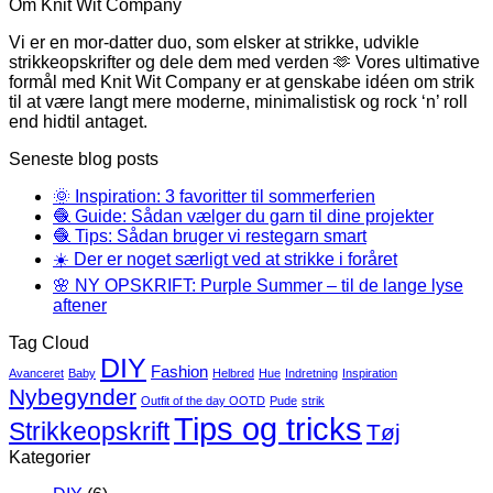
Om Knit Wit Company
Vi er en mor-datter duo, som elsker at strikke, udvikle
strikkeopskrifter og dele dem med verden 🫶 Vores ultimative
formål med Knit Wit Company er at genskabe idéen om strik
til at være langt mere moderne, minimalistisk og rock ‘n’ roll
end hidtil antaget.
Seneste blog posts
🌞 Inspiration: 3 favoritter til sommerferien
🧶 Guide: Sådan vælger du garn til dine projekter
🧶 Tips: Sådan bruger vi restegarn smart
☀️ Der er noget særligt ved at strikke i foråret
🌸 NY OPSKRIFT: Purple Summer – til de lange lyse
aftener
Tag Cloud
DIY
Fashion
Avanceret
Baby
Helbred
Hue
Indretning
Inspiration
Nybegynder
Outfit of the day OOTD
Pude
strik
Tips og tricks
Strikkeopskrift
Tøj
Kategorier