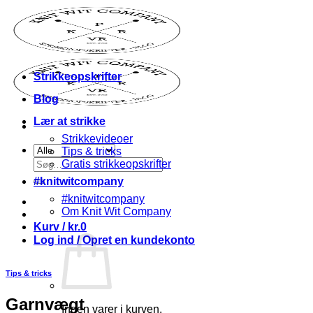
Fortsæt
til
indhold
Strikkeopskrifter
Blog
Lær at strikke
Strikkevideoer
Tips & tricks
Søg
Gratis strikkeopskrifter
efter:
#knitwitcompany
#knitwitcompany
Om Knit Wit Company
Kurv /
kr.
0
Log ind / Opret en kundekonto
Tips & tricks
Garnvægt
Ingen varer i kurven.