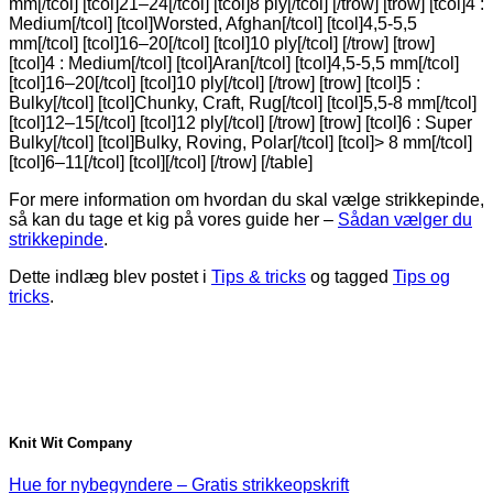
mm[/tcol] [tcol]21–24[/tcol] [tcol]8 ply[/tcol] [/trow] [trow] [tcol]4 :
Medium[/tcol] [tcol]Worsted, Afghan[/tcol] [tcol]4,5-5,5
mm[/tcol] [tcol]16–20[/tcol] [tcol]10 ply[/tcol] [/trow] [trow]
[tcol]4 : Medium[/tcol] [tcol]Aran[/tcol] [tcol]4,5-5,5 mm[/tcol]
[tcol]16–20[/tcol] [tcol]10 ply[/tcol] [/trow] [trow] [tcol]5 :
Bulky[/tcol] [tcol]Chunky, Craft, Rug[/tcol] [tcol]5,5-8 mm[/tcol]
[tcol]12–15[/tcol] [tcol]12 ply[/tcol] [/trow] [trow] [tcol]6 : Super
Bulky[/tcol] [tcol]Bulky, Roving, Polar[/tcol] [tcol]> 8 mm[/tcol]
[tcol]6–11[/tcol] [tcol][/tcol] [/trow] [/table]
For mere information om hvordan du skal vælge strikkepinde,
så kan du tage et kig på vores guide her –
Sådan vælger du
strikkepinde
.
Dette indlæg blev postet i
Tips & tricks
og tagged
Tips og
tricks
.
Knit Wit Company
Hue for nybegyndere – Gratis strikkeopskrift